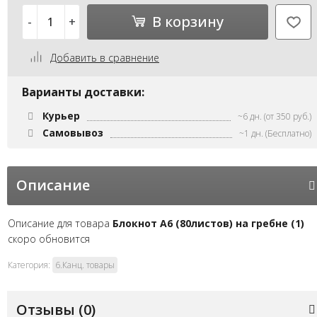
В корзину
-
+
Добавить в сравнение
Варианты доставки:
Курьер
~6 дн. (от 350 руб.)
Самовывоз
~1 дн. (Бесплатно)
Описание
Описание для товара
Блокнот А6 (80листов) на гребне (1)
скоро обновится
Категория:
6.Канц. товары
Отзывы (
0
)