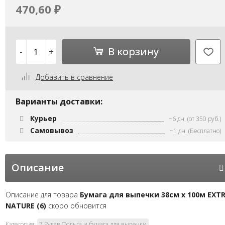
470,60
₽
В корзину
-
+
Добавить в сравнение
Варианты доставки:
Курьер
~6 дн. (от 350 руб.)
Самовывоз
~1 дн. (Бесплатно)
Описание
Описание для товара
Бумага для выпечки 38см х 100м EXT
NATURE (6)
скоро обновится
Категория:
7.Рукав,Фольга и бумага для выпечки