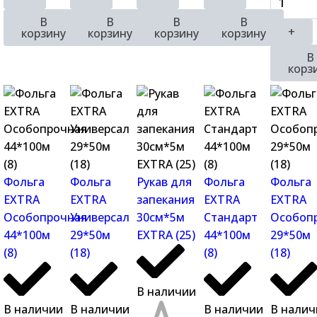
В
В
В
В
+
корзину
корзину
корзину
корзину
В
корз
Фольга
Фольга
Рукав для
Фольга
Фольга
EXTRA
EXTRA
запекания
EXTRA
EXTRA
Особопрочная
Универсал
30см*5м
Стандарт
Особоп
44*100м
29*50м
EXTRA (25)
44*100м
29*50м
(8)
(18)
(8)
(18)
В наличии
В наличии
В наличии
В наличии
В налич