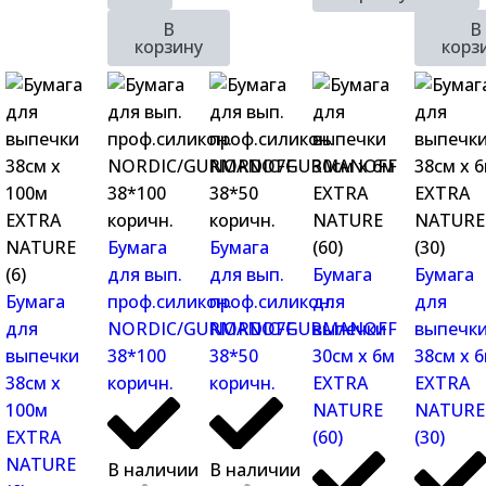
В
В
корзину
корз
Бумага
Бумага
для вып.
для вып.
Бумага
Бумага
Бумага
проф.силикон.
проф.силикон.
для
для
для
NORDIC/GURMANOFF
NORDIC/GURMANOFF
выпечки
выпечк
выпечки
38*100
38*50
30см х 6м
38см х 
38см х
коричн.
коричн.
EXTRA
EXTRA
100м
NATURE
NATURE
EXTRA
(60)
(30)
NATURE
В наличии
В наличии