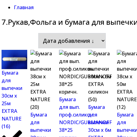
Главная
7.Рукав,Фольга и бумага для выпечк
Бумага
для
выпечки
30см х
Бумага
25м
для вып.
Бумага
EXTRA
Бумага
проф.силикон.
для
Бумага
NATURE
для
NORDIC/GURMANOFF
выпечки
для
(16)
выпечки
38*25
30см х 6м
выпечк