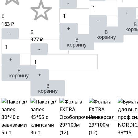
-
+
0
+
163
В
₽
+
корз
0
В
-
корзину
377
В
₽
корзину
-
+
В
+
корзину
В
корзину