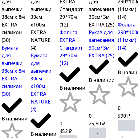
Фольга
Фольга
Рукав для
290*100
EXTRA
запекания
(11мкм)
Бумага
Стандарт
30см*3м
(14)
для
Бумага
29*70м
EXTRA (25)
выпечки
для
(12)
38см х 8м
выпечки
В налич
EXTRA
30см
В наличии
силикон
х100м
В наличии
(30)
EXTRA
NATURE
0
(4)
0
590
₽
В наличии
0
25,80
₽
-
452
₽
-
В наличии