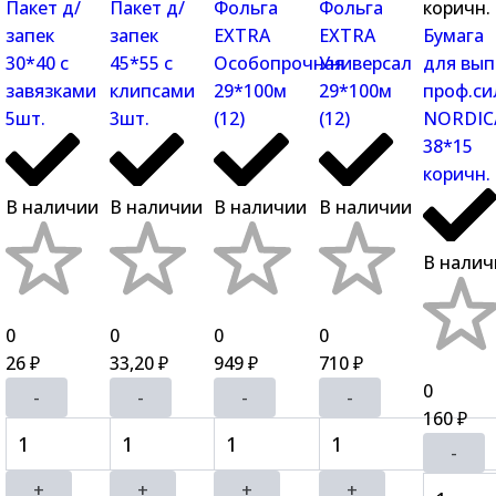
Пакет д/
Пакет д/
Фольга
Фольга
запек
запек
EXTRA
EXTRA
Бумага
30*40 c
45*55 c
Особопрочная
Универсал
для вып
завязками
клипсами
29*100м
29*100м
проф.си
5шт.
3шт.
(12)
(12)
NORDIC
38*15
коричн.
В наличии
В наличии
В наличии
В наличии
В налич
0
0
0
0
26
33,20
949
710
₽
₽
₽
₽
0
-
-
-
-
160
₽
-
+
+
+
+