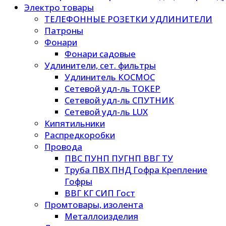
Электро товары
ТЕЛЕФОННЫЕ РОЗЕТКИ УДЛИНИТЕЛИ
Патроны
Фонари
Фонари садовые
Удлинители, сет. фильтры
Удлинитель КОСМОС
Сетевой удл-ль ТОКЕР
Сетевой удл-ль СПУТНИК
Сетевой удл-ль LUX
Кипятильники
Распредкоробки
Провода
ПВС ПУНП ПУГНП ВВГ ТУ
Труба ПВХ ПНД Гофра Крепление
Гофры
ВВГ КГ СИП Гост
Промтовары, изолента
Металлоизделия