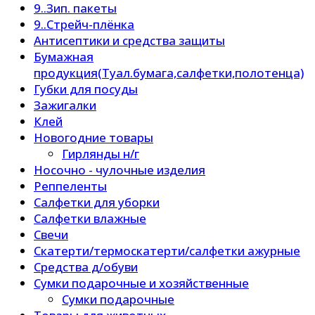
9..Зип. пакеты
9..Стрейч-плёнка
Антисептики и средства защиты
Бумажная
продукция(Туал.бумага,салфетки,полотенца)
Губки для посуды
Зажигалки
Клей
Новогодние товары
Гирлянды н/г
Носочно - чулочные изделия
Реппеленты
Салфетки для уборки
Салфетки влажные
Свечи
Скатерти/термоскатерти/салфетки ажурные
Средства д/обуви
Сумки подарочные и хозяйственные
Сумки подарочные