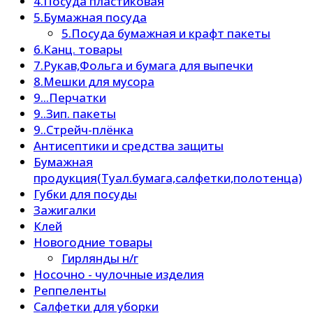
4.Посуда пластиковая
5.Бумажная посуда
5.Посуда бумажная и крафт пакеты
6.Канц. товары
7.Рукав,Фольга и бумага для выпечки
8.Мешки для мусора
9...Перчатки
9..Зип. пакеты
9..Стрейч-плёнка
Антисептики и средства защиты
Бумажная
продукция(Туал.бумага,салфетки,полотенца)
Губки для посуды
Зажигалки
Клей
Новогодние товары
Гирлянды н/г
Носочно - чулочные изделия
Реппеленты
Салфетки для уборки