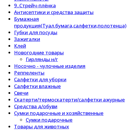
9..Стрейч-плёнка
Антисептики и средства защиты
Бумажная
продукция(Туал.бумага,салфетки,полотенца)
Губки для посуды
Зажигалки
Клей
Новогодние товары
Гирлянды н/г
Носочно - чулочные изделия
Реппеленты
Салфетки для уборки
Салфетки влажные
Свечи
Скатерти/термоскатерти/салфетки ажурные
Средства д/обуви
Сумки подарочные и хозяйственные
Сумки подарочные
Товары для животных