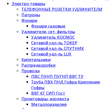
Электро товары
ТЕЛЕФОННЫЕ РОЗЕТКИ УДЛИНИТЕЛИ
Патроны
Фонари
Фонари садовые
Удлинители, сет. фильтры
Удлинитель КОСМОС
Сетевой удл-ль ТОКЕР
Сетевой удл-ль СПУТНИК
Сетевой удл-ль LUX
Кипятильники
Распредкоробки
Провода
ПВС ПУНП ПУГНП ВВГ ТУ
Труба ПВХ ПНД Гофра Крепление
Гофры
ВВГ КГ СИП Гост
Промтовары, изолента
Металлоизделия