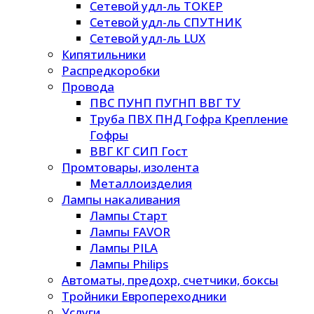
Сетевой удл-ль ТОКЕР
Сетевой удл-ль СПУТНИК
Сетевой удл-ль LUX
Кипятильники
Распредкоробки
Провода
ПВС ПУНП ПУГНП ВВГ ТУ
Труба ПВХ ПНД Гофра Крепление
Гофры
ВВГ КГ СИП Гост
Промтовары, изолента
Металлоизделия
Лампы накаливания
Лампы Старт
Лампы FAVOR
Лампы PILA
Лампы Philips
Автоматы, предохр, счетчики, боксы
Тройники Европереходники
Услуги