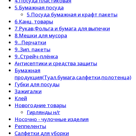
4.Посуда пластиковая
5.Бумажная посуда
5.Посуда бумажная и крафт пакеты
6.Канц. товары
7.Рукав,Фольга и бумага для выпечки
8.Мешки для мусора
9...Перчатки
9..Зип. пакеты
9..Стрейч-плёнка
Антисептики и средства защиты
Бумажная
продукция(Туал.бумага,салфетки,полотенца)
Губки для посуды
Зажигалки
Клей
Новогодние товары
Гирлянды н/г
Носочно - чулочные изделия
Реппеленты
Салфетки для уборки