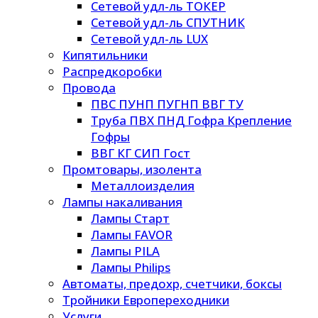
Сетевой удл-ль ТОКЕР
Сетевой удл-ль СПУТНИК
Сетевой удл-ль LUX
Кипятильники
Распредкоробки
Провода
ПВС ПУНП ПУГНП ВВГ ТУ
Труба ПВХ ПНД Гофра Крепление
Гофры
ВВГ КГ СИП Гост
Промтовары, изолента
Металлоизделия
Лампы накаливания
Лампы Старт
Лампы FAVOR
Лампы PILA
Лампы Philips
Автоматы, предохр, счетчики, боксы
Тройники Европереходники
Услуги