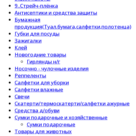
9..Стрейч-плёнка
Антисептики и средства защиты
Бумажная
продукция(Туал.бумага,салфетки,полотенца)
Губки для посуды
Зажигалки
Клей
Новогодние товары
Гирлянды н/г
Носочно - чулочные изделия
Реппеленты
Салфетки для уборки
Салфетки влажные
Свечи
Скатерти/термоскатерти/салфетки ажурные
Средства д/обуви
Сумки подарочные и хозяйственные
Сумки подарочные
Товары для животных