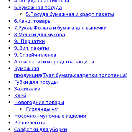
4.Посуда пластиковая
5.Бумажная посуда
5.Посуда бумажная и крафт пакеты
6.Канц. товары
7.Рукав,Фольга и бумага для выпечки
8.Мешки для мусора
9...Перчатки
9..Зип. пакеты
9..Стрейч-плёнка
Антисептики и средства защиты
Бумажная
продукция(Туал.бумага,салфетки,полотенца)
Губки для посуды
Зажигалки
Клей
Новогодние товары
Гирлянды н/г
Носочно - чулочные изделия
Реппеленты
Салфетки для уборки