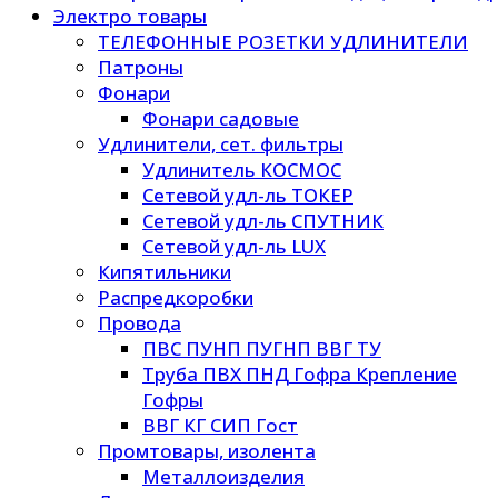
Электро товары
ТЕЛЕФОННЫЕ РОЗЕТКИ УДЛИНИТЕЛИ
Патроны
Фонари
Фонари садовые
Удлинители, сет. фильтры
Удлинитель КОСМОС
Сетевой удл-ль ТОКЕР
Сетевой удл-ль СПУТНИК
Сетевой удл-ль LUX
Кипятильники
Распредкоробки
Провода
ПВС ПУНП ПУГНП ВВГ ТУ
Труба ПВХ ПНД Гофра Крепление
Гофры
ВВГ КГ СИП Гост
Промтовары, изолента
Металлоизделия