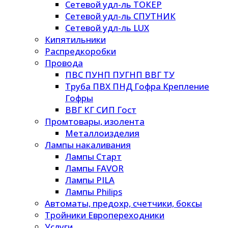
Сетевой удл-ль ТОКЕР
Сетевой удл-ль СПУТНИК
Сетевой удл-ль LUX
Кипятильники
Распредкоробки
Провода
ПВС ПУНП ПУГНП ВВГ ТУ
Труба ПВХ ПНД Гофра Крепление
Гофры
ВВГ КГ СИП Гост
Промтовары, изолента
Металлоизделия
Лампы накаливания
Лампы Старт
Лампы FAVOR
Лампы PILA
Лампы Philips
Автоматы, предохр, счетчики, боксы
Тройники Европереходники
Услуги