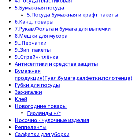
4.Посуда пластиковая
5.Бумажная посуда
5.Посуда бумажная и крафт пакеты
6.Канц. товары
7.Рукав,Фольга и бумага для выпечки
8.Мешки для мусора
9...Перчатки
9..Зип. пакеты
9..Стрейч-плёнка
Антисептики и средства защиты
Бумажная
продукция(Туал.бумага,салфетки,полотенца)
Губки для посуды
Зажигалки
Клей
Новогодние товары
Гирлянды н/г
Носочно - чулочные изделия
Реппеленты
Салфетки для уборки