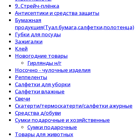
9..Стрейч-плёнка
Антисептики и средства защиты
Бумажная
продукция(Туал.бумага,салфетки,полотенца)
Губки для посуды
Зажигалки
Клей
Новогодние товары
Гирлянды н/г
Носочно - чулочные изделия
Реппеленты
Салфетки для уборки
Салфетки влажные
Свечи
Скатерти/термоскатерти/салфетки ажурные
Средства д/обуви
Сумки подарочные и хозяйственные
Сумки подарочные
Товары для животных