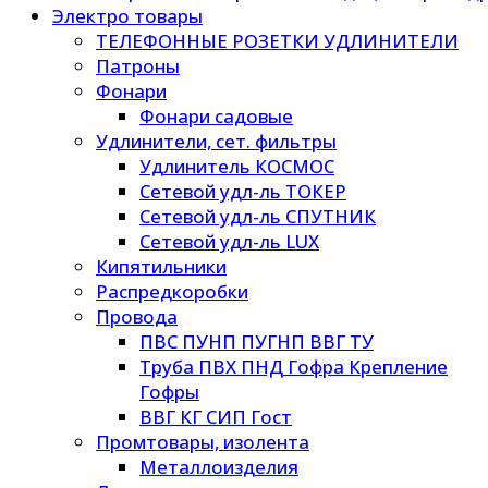
Электро товары
ТЕЛЕФОННЫЕ РОЗЕТКИ УДЛИНИТЕЛИ
Патроны
Фонари
Фонари садовые
Удлинители, сет. фильтры
Удлинитель КОСМОС
Сетевой удл-ль ТОКЕР
Сетевой удл-ль СПУТНИК
Сетевой удл-ль LUX
Кипятильники
Распредкоробки
Провода
ПВС ПУНП ПУГНП ВВГ ТУ
Труба ПВХ ПНД Гофра Крепление
Гофры
ВВГ КГ СИП Гост
Промтовары, изолента
Металлоизделия