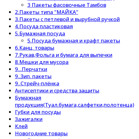
3 Пакеты фасовочные Тамбов
2.Пакеты типа "МАЙКА"
3.Пакеты с петлевой и вырубной ручкой
4.Посуда пластиковая
5.Бумажная посуда
5.Посуда бумажная и крафт пакеты
6.Канц. товары
7.Рукав,Фольга и бумага для выпечки
8.Мешки для мусора
9...Перчатки
9..Зип. пакеты
9..Стрейч-плёнка
Антисептики и средства защиты
Бумажная
продукция(Туал.бумага,салфетки,полотенца)
Губки для посуды
Зажигалки
Клей
Новогодние товары