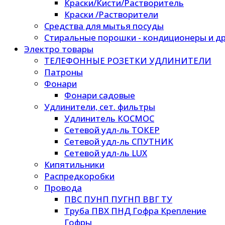
Краски/Кисти/Растворитель
Краски /Растворители
Средства для мытья посуды
Стиральные порошки - кондиционеры и др
Электро товары
ТЕЛЕФОННЫЕ РОЗЕТКИ УДЛИНИТЕЛИ
Патроны
Фонари
Фонари садовые
Удлинители, сет. фильтры
Удлинитель КОСМОС
Сетевой удл-ль ТОКЕР
Сетевой удл-ль СПУТНИК
Сетевой удл-ль LUX
Кипятильники
Распредкоробки
Провода
ПВС ПУНП ПУГНП ВВГ ТУ
Труба ПВХ ПНД Гофра Крепление
Гофры