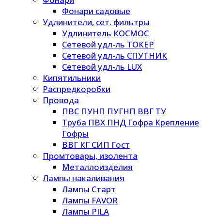
Фонари садовые
Удлинители, сет. фильтры
Удлинитель КОСМОС
Сетевой удл-ль ТОКЕР
Сетевой удл-ль СПУТНИК
Сетевой удл-ль LUX
Кипятильники
Распредкоробки
Провода
ПВС ПУНП ПУГНП ВВГ ТУ
Труба ПВХ ПНД Гофра Крепление
Гофры
ВВГ КГ СИП Гост
Промтовары, изолента
Металлоизделия
Лампы накаливания
Лампы Старт
Лампы FAVOR
Лампы PILA