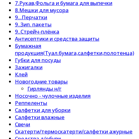
7.Рукав,Фольга и бумага для выпечки
8.Мешки для мусора
9...Перчатки
9..Зип. пакеты
9..Стрейч-плёнка
Антисептики и средства защиты
Бумажная
продукция(Туал.бумага,салфетки,полотенца)
Губки для посуды
Зажигалки
Клей
Новогодние товары
Гирлянды н/г
Носочно - чулочные изделия
Реппеленты
Салфетки для уборки
Салфетки влажные
Свечи
Скатерти/термоскатерти/салфетки ажурные
Средства д/обуви