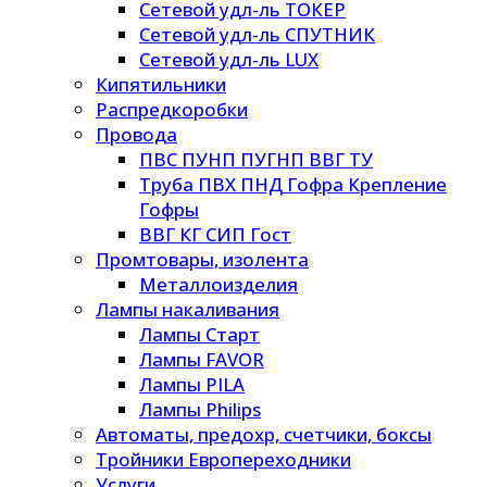
Сетевой удл-ль ТОКЕР
Сетевой удл-ль СПУТНИК
Сетевой удл-ль LUX
Кипятильники
Распредкоробки
Провода
ПВС ПУНП ПУГНП ВВГ ТУ
Труба ПВХ ПНД Гофра Крепление
Гофры
ВВГ КГ СИП Гост
Промтовары, изолента
Металлоизделия
Лампы накаливания
Лампы Старт
Лампы FAVOR
Лампы PILA
Лампы Philips
Автоматы, предохр, счетчики, боксы
Тройники Европереходники
Услуги