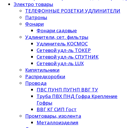
Электро товары
ТЕЛЕФОННЫЕ РОЗЕТКИ УДЛИНИТЕЛИ
Патроны
Фонари
Фонари садовые
Удлинители, сет. фильтры
Удлинитель КОСМОС
Сетевой удл-ль ТОКЕР
Сетевой удл-ль СПУТНИК
Сетевой удл-ль LUX
Кипятильники
Распредкоробки
Провода
ПВС ПУНП ПУГНП ВВГ ТУ
Труба ПВХ ПНД Гофра Крепление
Гофры
ВВГ КГ СИП Гост
Промтовары, изолента
Металлоизделия