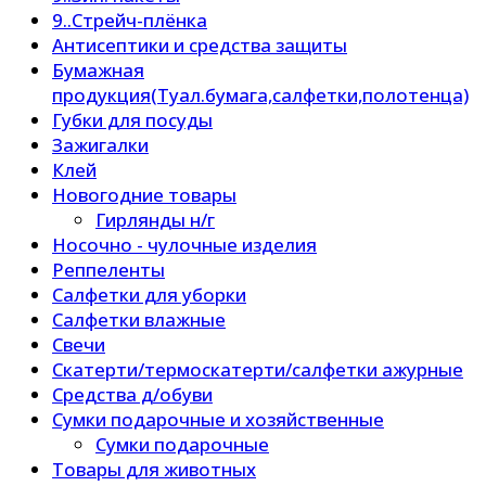
9..Стрейч-плёнка
Антисептики и средства защиты
Бумажная
продукция(Туал.бумага,салфетки,полотенца)
Губки для посуды
Зажигалки
Клей
Новогодние товары
Гирлянды н/г
Носочно - чулочные изделия
Реппеленты
Салфетки для уборки
Салфетки влажные
Свечи
Скатерти/термоскатерти/салфетки ажурные
Средства д/обуви
Сумки подарочные и хозяйственные
Сумки подарочные
Товары для животных