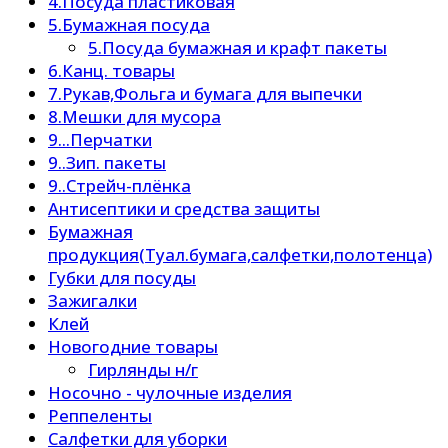
4.Посуда пластиковая
5.Бумажная посуда
5.Посуда бумажная и крафт пакеты
6.Канц. товары
7.Рукав,Фольга и бумага для выпечки
8.Мешки для мусора
9...Перчатки
9..Зип. пакеты
9..Стрейч-плёнка
Антисептики и средства защиты
Бумажная
продукция(Туал.бумага,салфетки,полотенца)
Губки для посуды
Зажигалки
Клей
Новогодние товары
Гирлянды н/г
Носочно - чулочные изделия
Реппеленты
Салфетки для уборки