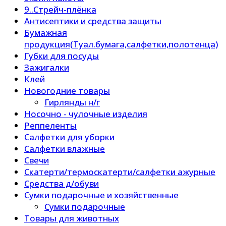
9..Стрейч-плёнка
Антисептики и средства защиты
Бумажная
продукция(Туал.бумага,салфетки,полотенца)
Губки для посуды
Зажигалки
Клей
Новогодние товары
Гирлянды н/г
Носочно - чулочные изделия
Реппеленты
Салфетки для уборки
Салфетки влажные
Свечи
Скатерти/термоскатерти/салфетки ажурные
Средства д/обуви
Сумки подарочные и хозяйственные
Сумки подарочные
Товары для животных