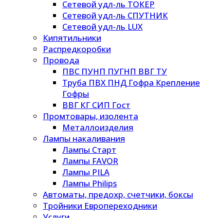
Сетевой удл-ль ТОКЕР
Сетевой удл-ль СПУТНИК
Сетевой удл-ль LUX
Кипятильники
Распредкоробки
Провода
ПВС ПУНП ПУГНП ВВГ ТУ
Труба ПВХ ПНД Гофра Крепление
Гофры
ВВГ КГ СИП Гост
Промтовары, изолента
Металлоизделия
Лампы накаливания
Лампы Старт
Лампы FAVOR
Лампы PILA
Лампы Philips
Автоматы, предохр, счетчики, боксы
Тройники Европереходники
Услуги