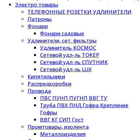
Электро товары
ТЕЛЕФОННЫЕ РОЗЕТКИ УДЛИНИТЕЛИ
Патроны
Фонари
Фонари садовые
Удлинители, сет. фильтры
Удлинитель КОСМОС
Сетевой удл-ль ТОКЕР
Сетевой удл-ль СПУТНИК
Сетевой удл-ль LUX
Кипятильники
Распредкоробки
Провода
ПВС ПУНП ПУГНП ВВГ ТУ
Труба ПВХ ПНД Гофра Крепление
Гофры
ВВГ КГ СИП Гост
Промтовары, изолента
Металлоизделия