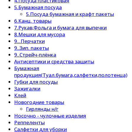
4.Посуда пластиковая
5.Бумажная посуда
5.Посуда бумажная и крафт пакеты
6.Канц. товары
7.Рукав,Фольга и бумага для выпечки
8.Мешки для мусора
9...Перчатки
9..Зип. пакеты
9..Стрейч-плёнка
Антисептики и средства защиты
Бумажная
продукция(Туал.бумага,салфетки,полотенца)
Губки для посуды
Зажигалки
Клей
Новогодние товары
Гирлянды н/г
Носочно - чулочные изделия
Реппеленты
Салфетки для уборки