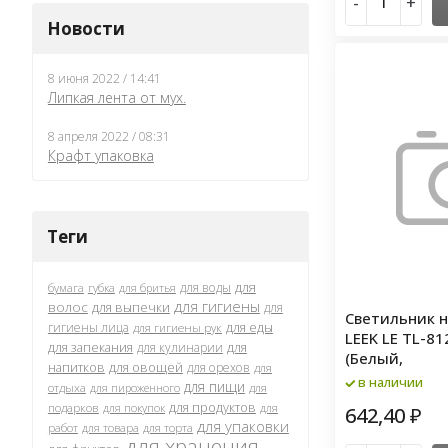
-
+
Новости
8 июня 2022 / 14:41
Липкая лента от мух.
8 апреля 2022 / 08:31
Крафт упаковка
Теги
для
для воды
бумага
губка
для бритья
для гигиены
волос
для выпечки
для
Светильник 
для еды
гигиены лица
для гигиены рук
LEEK LE TL-81
для запекания
для
для кулинарии
(Белый,
напитков
для овощей
для орехов
для
в наличии
для пищи
отдыха
для
для пироженного
для продуктов
подарков
для покупок
для
642,40
₽
для упаковки
работ
для товара
для торта
для хранения