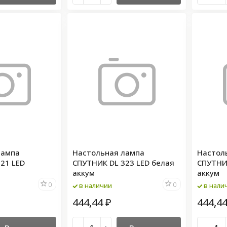
лампа
Настольная лампа
Настол
21 LED
СПУТНИК DL 323 LED белая
СПУТНИ
аккум
аккум
0
0
в наличии
в нали
444,44
444,4
₽