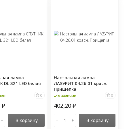
ьная лампа
Настольная лампа
 DL 321 LED белая
ЛАЗУРИТ 04.26.01 красн.
Прищепка
0
0
чии
в наличии
0
402,20
₽
₽
+
В корзину
-
+
В корзину