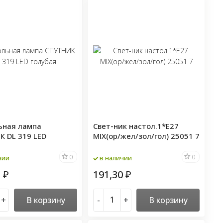
ьная лампа
Свет-ник настол.1*Е27
К DL 319 LED
MIX(ор/жел/зол/гол) 25051 7
я
0
0
чии
в наличии
5
191,30
₽
₽
+
В корзину
-
+
В корзину