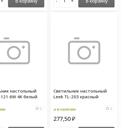
+
В корзину
-
+
В корзину
ьник настольный
Светильник настольный
-121 6W 4K белый
Leek TL-203 красный
0
0
чии
в наличии
277,50
₽