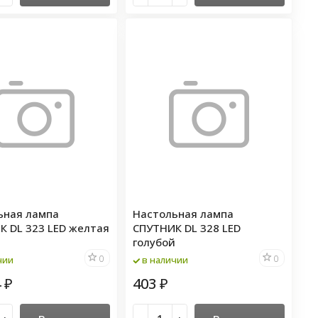
ьная лампа
Настольная лампа
К DL 323 LED желтая
СПУТНИК DL 328 LED
голубой
0
0
чии
в наличии
4
403
₽
₽