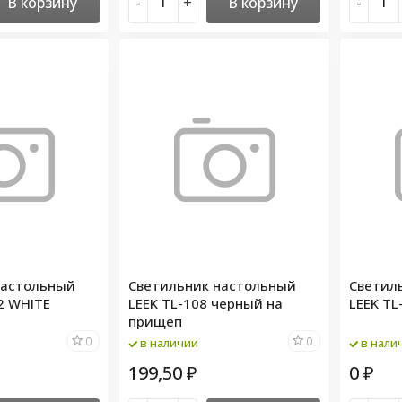
В корзину
-
+
В корзину
-
настольный
Светильник настольный
Светил
2 WHITE
LEEK TL-108 черный на
LEEK TL
прищеп
0
0
в наличии
в нали
199,50
0
₽
₽