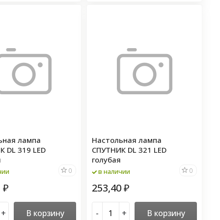
ьная лампа
Настольная лампа
К DL 319 LED
СПУТНИК DL 321 LED
я
голубая
0
0
чии
в наличии
5
253,40
₽
₽
+
В корзину
-
+
В корзину