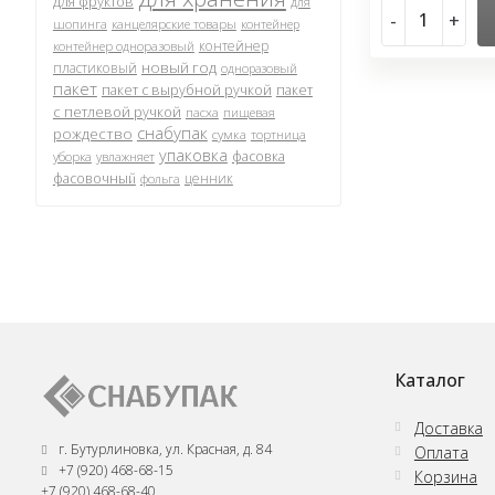
для фруктов
для
-
+
шопинга
канцелярские товары
контейнер
контейнер
контейнер одноразовый
новый год
пластиковый
одноразовый
пакет
пакет с вырубной ручкой
пакет
с петлевой ручкой
пасха
пищевая
снабупак
рождество
сумка
тортница
упаковка
фасовка
уборка
увлажняет
фасовочный
ценник
фольга
Каталог
Доставка
г. Бутурлиновка, ул. Красная, д. 84
Оплата
+7 (920) 468-68-15
Корзина
+7 (920) 468-68-40