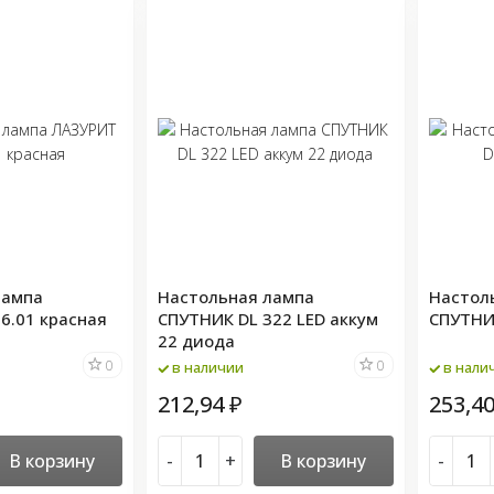
лампа
Настольная лампа
Настол
6.01 красная
СПУТНИК DL 322 LED аккум
СПУТНИК
22 диода
0
0
в наличии
в нали
212,94
253,4
₽
В корзину
-
+
В корзину
-