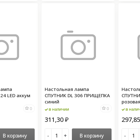
лампа
Настольная лампа
Настол
24 LED аккум
СПУТНИК DL 306 ПРИЩЕПКА
СПУТНИ
синий
розова
0
0
в наличии
в нали
311,30
297,8
₽
В корзину
-
+
В корзину
-