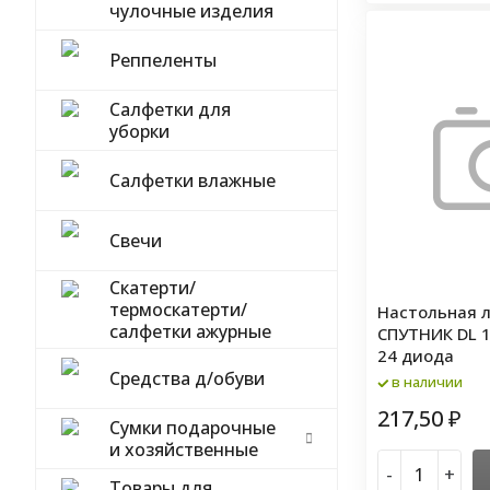
чулочные изделия
Реппеленты
Салфетки для
уборки
Салфетки влажные
Свечи
Скатерти/
термоскатерти/
Настольная 
салфетки ажурные
СПУТНИК DL 1
24 диода
Средства д/обуви
в наличии
217,50
₽
Сумки подарочные
и хозяйственные
-
+
Товары для