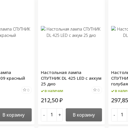
лампа
Настольная лампа
Настол
309 красный
СПУТНИК DL 425 LED с аккум
СПУТНИ
25 дио
голуба
0
0
в наличии
в нали
212,50
297,8
₽
В корзину
-
+
В корзину
-