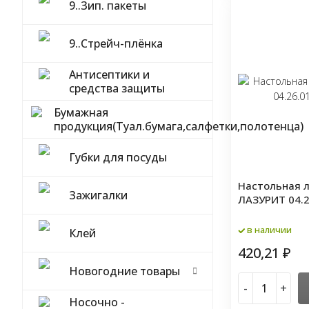
9..Зип. пакеты
9..Стрейч-плёнка
Антисептики и
средства защиты
Бумажная
продукция(Туал.бумага,салфетки,полотенца)
Губки для посуды
Настольная 
Зажигалки
ЛАЗУРИТ 04.2
в наличии
Клей
420,21
₽
Новогодние товары
-
+
Носочно -