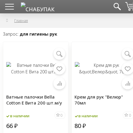
Главная
Запрос:
для гигиены рук
Ватные палочки Bella
Крем для рук "Велюр"
Cotton Е Вита 200 шт.м/у
70мл
0
0
в наличии
в наличии
66
80
₽
₽