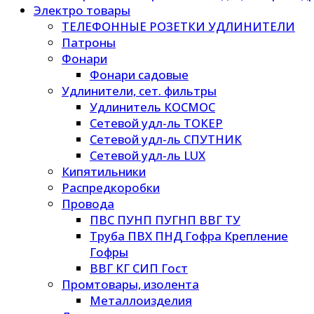
Электро товары
ТЕЛЕФОННЫЕ РОЗЕТКИ УДЛИНИТЕЛИ
Патроны
Фонари
Фонари садовые
Удлинители, сет. фильтры
Удлинитель КОСМОС
Сетевой удл-ль ТОКЕР
Сетевой удл-ль СПУТНИК
Сетевой удл-ль LUX
Кипятильники
Распредкоробки
Провода
ПВС ПУНП ПУГНП ВВГ ТУ
Труба ПВХ ПНД Гофра Крепление
Гофры
ВВГ КГ СИП Гост
Промтовары, изолента
Металлоизделия