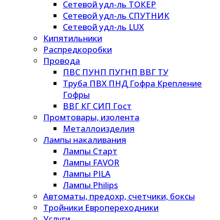
Сетевой удл-ль ТОКЕР
Сетевой удл-ль СПУТНИК
Сетевой удл-ль LUX
Кипятильники
Распредкоробки
Провода
ПВС ПУНП ПУГНП ВВГ ТУ
Труба ПВХ ПНД Гофра Крепление
Гофры
ВВГ КГ СИП Гост
Промтовары, изолента
Металлоизделия
Лампы накаливания
Лампы Старт
Лампы FAVOR
Лампы PILA
Лампы Philips
Автоматы, предохр, счетчики, боксы
Тройники Европереходники
Услуги