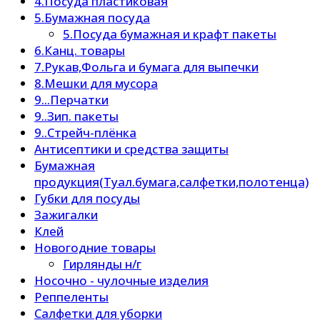
4.Посуда пластиковая
5.Бумажная посуда
5.Посуда бумажная и крафт пакеты
6.Канц. товары
7.Рукав,Фольга и бумага для выпечки
8.Мешки для мусора
9...Перчатки
9..Зип. пакеты
9..Стрейч-плёнка
Антисептики и средства защиты
Бумажная
продукция(Туал.бумага,салфетки,полотенца)
Губки для посуды
Зажигалки
Клей
Новогодние товары
Гирлянды н/г
Носочно - чулочные изделия
Реппеленты
Салфетки для уборки