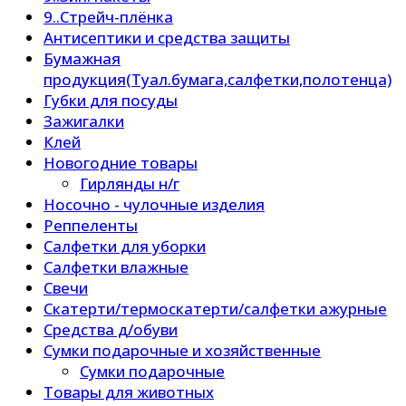
9..Стрейч-плёнка
Антисептики и средства защиты
Бумажная
продукция(Туал.бумага,салфетки,полотенца)
Губки для посуды
Зажигалки
Клей
Новогодние товары
Гирлянды н/г
Носочно - чулочные изделия
Реппеленты
Салфетки для уборки
Салфетки влажные
Свечи
Скатерти/термоскатерти/салфетки ажурные
Средства д/обуви
Сумки подарочные и хозяйственные
Сумки подарочные
Товары для животных