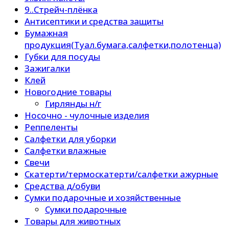
9..Стрейч-плёнка
Антисептики и средства защиты
Бумажная
продукция(Туал.бумага,салфетки,полотенца)
Губки для посуды
Зажигалки
Клей
Новогодние товары
Гирлянды н/г
Носочно - чулочные изделия
Реппеленты
Салфетки для уборки
Салфетки влажные
Свечи
Скатерти/термоскатерти/салфетки ажурные
Средства д/обуви
Сумки подарочные и хозяйственные
Сумки подарочные
Товары для животных