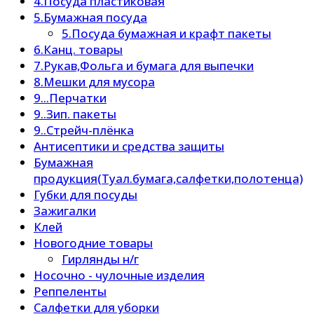
4.Посуда пластиковая
5.Бумажная посуда
5.Посуда бумажная и крафт пакеты
6.Канц. товары
7.Рукав,Фольга и бумага для выпечки
8.Мешки для мусора
9...Перчатки
9..Зип. пакеты
9..Стрейч-плёнка
Антисептики и средства защиты
Бумажная
продукция(Туал.бумага,салфетки,полотенца)
Губки для посуды
Зажигалки
Клей
Новогодние товары
Гирлянды н/г
Носочно - чулочные изделия
Реппеленты
Салфетки для уборки