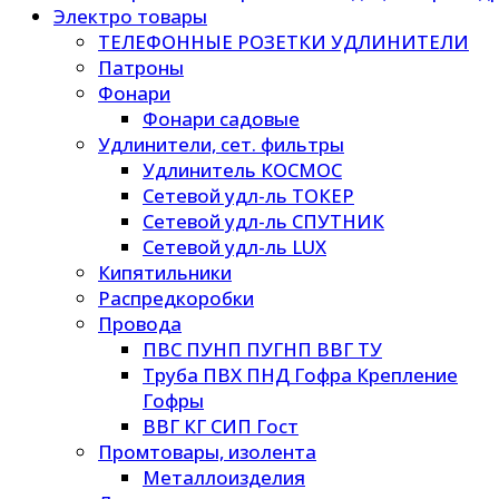
Электро товары
ТЕЛЕФОННЫЕ РОЗЕТКИ УДЛИНИТЕЛИ
Патроны
Фонари
Фонари садовые
Удлинители, сет. фильтры
Удлинитель КОСМОС
Сетевой удл-ль ТОКЕР
Сетевой удл-ль СПУТНИК
Сетевой удл-ль LUX
Кипятильники
Распредкоробки
Провода
ПВС ПУНП ПУГНП ВВГ ТУ
Труба ПВХ ПНД Гофра Крепление
Гофры
ВВГ КГ СИП Гост
Промтовары, изолента
Металлоизделия