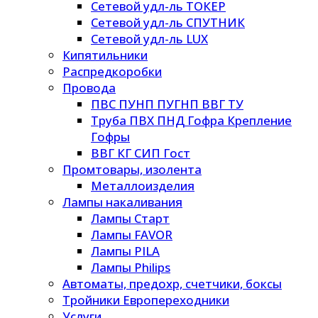
Сетевой удл-ль ТОКЕР
Сетевой удл-ль СПУТНИК
Сетевой удл-ль LUX
Кипятильники
Распредкоробки
Провода
ПВС ПУНП ПУГНП ВВГ ТУ
Труба ПВХ ПНД Гофра Крепление
Гофры
ВВГ КГ СИП Гост
Промтовары, изолента
Металлоизделия
Лампы накаливания
Лампы Старт
Лампы FAVOR
Лампы PILA
Лампы Philips
Автоматы, предохр, счетчики, боксы
Тройники Европереходники
Услуги