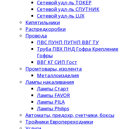
Сетевой удл-ль ТОКЕР
Сетевой удл-ль СПУТНИК
Сетевой удл-ль LUX
Кипятильники
Распредкоробки
Провода
ПВС ПУНП ПУГНП ВВГ ТУ
Труба ПВХ ПНД Гофра Крепление
Гофры
ВВГ КГ СИП Гост
Промтовары, изолента
Металлоизделия
Лампы накаливания
Лампы Старт
Лампы FAVOR
Лампы PILA
Лампы Philips
Автоматы, предохр, счетчики, боксы
Тройники Европереходники
Услуги