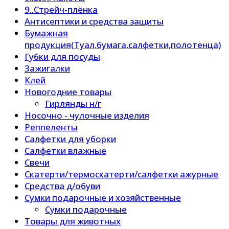
9..Стрейч-плёнка
Антисептики и средства защиты
Бумажная
продукция(Туал.бумага,салфетки,полотенца)
Губки для посуды
Зажигалки
Клей
Новогодние товары
Гирлянды н/г
Носочно - чулочные изделия
Реппеленты
Салфетки для уборки
Салфетки влажные
Свечи
Скатерти/термоскатерти/салфетки ажурные
Средства д/обуви
Сумки подарочные и хозяйственные
Сумки подарочные
Товары для животных