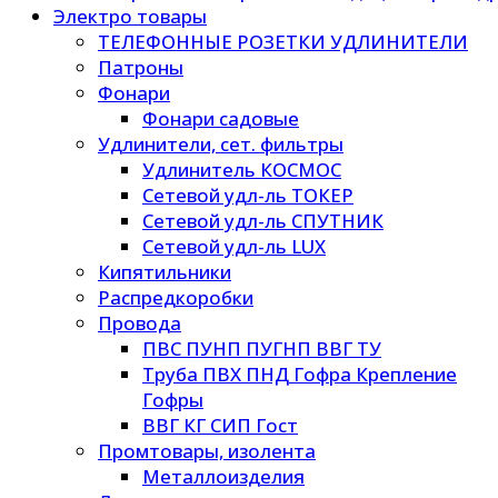
Электро товары
ТЕЛЕФОННЫЕ РОЗЕТКИ УДЛИНИТЕЛИ
Патроны
Фонари
Фонари садовые
Удлинители, сет. фильтры
Удлинитель КОСМОС
Сетевой удл-ль ТОКЕР
Сетевой удл-ль СПУТНИК
Сетевой удл-ль LUX
Кипятильники
Распредкоробки
Провода
ПВС ПУНП ПУГНП ВВГ ТУ
Труба ПВХ ПНД Гофра Крепление
Гофры
ВВГ КГ СИП Гост
Промтовары, изолента
Металлоизделия