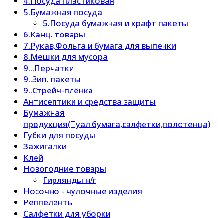
4.Посуда пластиковая
5.Бумажная посуда
5.Посуда бумажная и крафт пакеты
6.Канц. товары
7.Рукав,Фольга и бумага для выпечки
8.Мешки для мусора
9...Перчатки
9..Зип. пакеты
9..Стрейч-плёнка
Антисептики и средства защиты
Бумажная
продукция(Туал.бумага,салфетки,полотенца)
Губки для посуды
Зажигалки
Клей
Новогодние товары
Гирлянды н/г
Носочно - чулочные изделия
Реппеленты
Салфетки для уборки