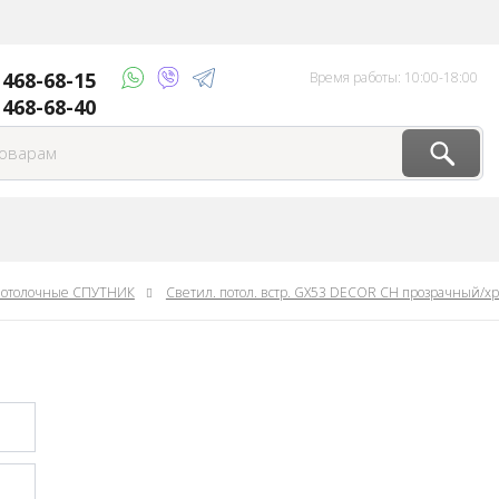
) 468-68-15
Время работы: 10:00-18:00
 468-68-40
потолочные СПУТНИК
Светил. потол. встр. GX53 DECOR СН прозрачный/х