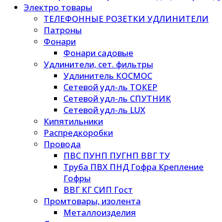
Электро товары
ТЕЛЕФОННЫЕ РОЗЕТКИ УДЛИНИТЕЛИ
Патроны
Фонари
Фонари садовые
Удлинители, сет. фильтры
Удлинитель КОСМОС
Сетевой удл-ль ТОКЕР
Сетевой удл-ль СПУТНИК
Сетевой удл-ль LUX
Кипятильники
Распредкоробки
Провода
ПВС ПУНП ПУГНП ВВГ ТУ
Труба ПВХ ПНД Гофра Крепление
Гофры
ВВГ КГ СИП Гост
Промтовары, изолента
Металлоизделия