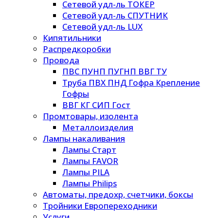
Сетевой удл-ль ТОКЕР
Сетевой удл-ль СПУТНИК
Сетевой удл-ль LUX
Кипятильники
Распредкоробки
Провода
ПВС ПУНП ПУГНП ВВГ ТУ
Труба ПВХ ПНД Гофра Крепление
Гофры
ВВГ КГ СИП Гост
Промтовары, изолента
Металлоизделия
Лампы накаливания
Лампы Старт
Лампы FAVOR
Лампы PILA
Лампы Philips
Автоматы, предохр, счетчики, боксы
Тройники Европереходники
Услуги