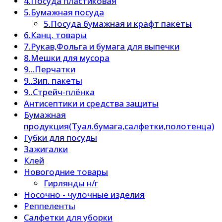
4.Посуда пластиковая
5.Бумажная посуда
5.Посуда бумажная и крафт пакеты
6.Канц. товары
7.Рукав,Фольга и бумага для выпечки
8.Мешки для мусора
9...Перчатки
9..Зип. пакеты
9..Стрейч-плёнка
Антисептики и средства защиты
Бумажная
продукция(Туал.бумага,салфетки,полотенца)
Губки для посуды
Зажигалки
Клей
Новогодние товары
Гирлянды н/г
Носочно - чулочные изделия
Реппеленты
Салфетки для уборки