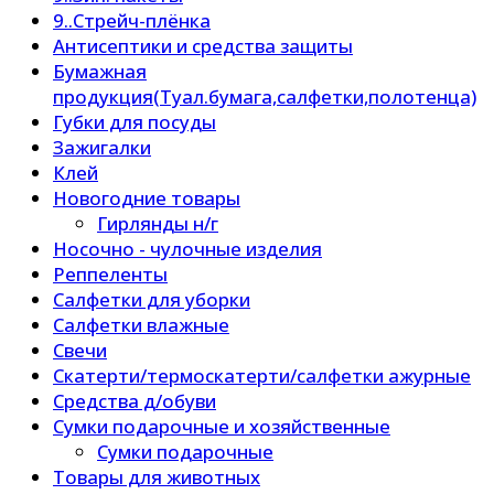
9..Стрейч-плёнка
Антисептики и средства защиты
Бумажная
продукция(Туал.бумага,салфетки,полотенца)
Губки для посуды
Зажигалки
Клей
Новогодние товары
Гирлянды н/г
Носочно - чулочные изделия
Реппеленты
Салфетки для уборки
Салфетки влажные
Свечи
Скатерти/термоскатерти/салфетки ажурные
Средства д/обуви
Сумки подарочные и хозяйственные
Сумки подарочные
Товары для животных