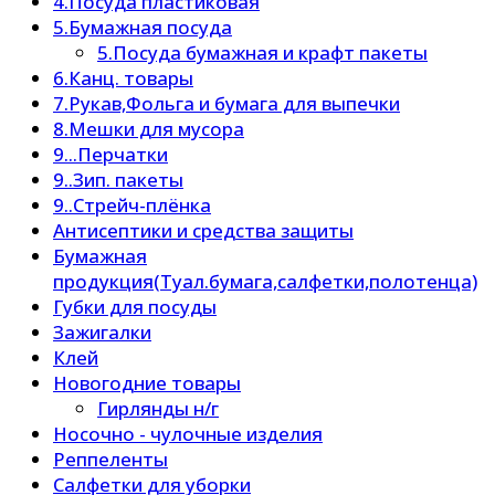
4.Посуда пластиковая
5.Бумажная посуда
5.Посуда бумажная и крафт пакеты
6.Канц. товары
7.Рукав,Фольга и бумага для выпечки
8.Мешки для мусора
9...Перчатки
9..Зип. пакеты
9..Стрейч-плёнка
Антисептики и средства защиты
Бумажная
продукция(Туал.бумага,салфетки,полотенца)
Губки для посуды
Зажигалки
Клей
Новогодние товары
Гирлянды н/г
Носочно - чулочные изделия
Реппеленты
Салфетки для уборки