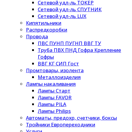
Сетевой удл-ль ТОКЕР
Сетевой удл-ль СПУТНИК
Сетевой удл-ль LUX
Кипятильники
Распредкоробки
Провода
ПВС ПУНП ПУГНП ВВГ ТУ
Труба ПВХ ПНД Гофра Крепление
Гофры
ВВГ КГ СИП Гост
Промтовары, изолента
Металлоизделия
Лампы накаливания
Лампы Старт
Лампы FAVOR
Лампы PILA
Лампы Philips
Автоматы, предохр, счетчики, боксы
Тройники Европереходники
Услуги