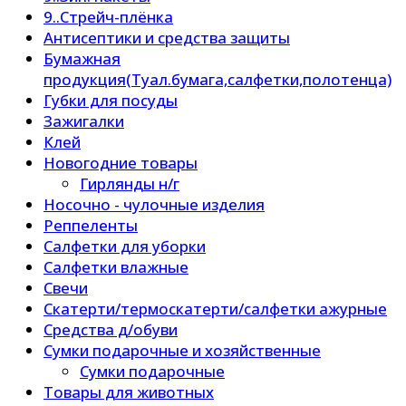
9..Стрейч-плёнка
Антисептики и средства защиты
Бумажная
продукция(Туал.бумага,салфетки,полотенца)
Губки для посуды
Зажигалки
Клей
Новогодние товары
Гирлянды н/г
Носочно - чулочные изделия
Реппеленты
Салфетки для уборки
Салфетки влажные
Свечи
Скатерти/термоскатерти/салфетки ажурные
Средства д/обуви
Сумки подарочные и хозяйственные
Сумки подарочные
Товары для животных