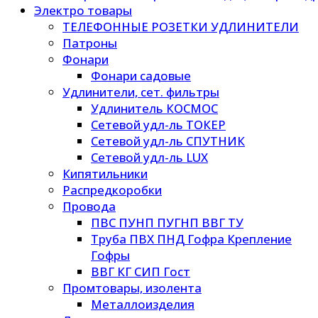
Электро товары
ТЕЛЕФОННЫЕ РОЗЕТКИ УДЛИНИТЕЛИ
Патроны
Фонари
Фонари садовые
Удлинители, сет. фильтры
Удлинитель КОСМОС
Сетевой удл-ль ТОКЕР
Сетевой удл-ль СПУТНИК
Сетевой удл-ль LUX
Кипятильники
Распредкоробки
Провода
ПВС ПУНП ПУГНП ВВГ ТУ
Труба ПВХ ПНД Гофра Крепление
Гофры
ВВГ КГ СИП Гост
Промтовары, изолента
Металлоизделия