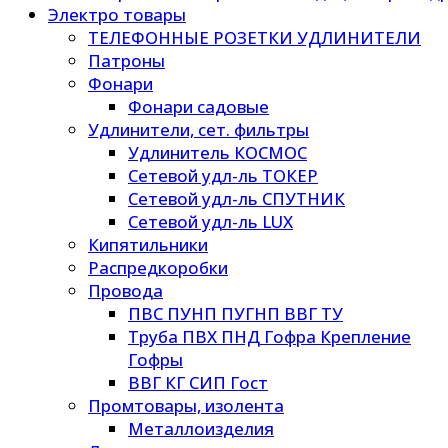
Электро товары
ТЕЛЕФОННЫЕ РОЗЕТКИ УДЛИНИТЕЛИ
Патроны
Фонари
Фонари садовые
Удлинители, сет. фильтры
Удлинитель КОСМОС
Сетевой удл-ль ТОКЕР
Сетевой удл-ль СПУТНИК
Сетевой удл-ль LUX
Кипятильники
Распредкоробки
Провода
ПВС ПУНП ПУГНП ВВГ ТУ
Труба ПВХ ПНД Гофра Крепление
Гофры
ВВГ КГ СИП Гост
Промтовары, изолента
Металлоизделия