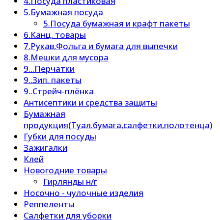
4.Посуда пластиковая
5.Бумажная посуда
5.Посуда бумажная и крафт пакеты
6.Канц. товары
7.Рукав,Фольга и бумага для выпечки
8.Мешки для мусора
9...Перчатки
9..Зип. пакеты
9..Стрейч-плёнка
Антисептики и средства защиты
Бумажная
продукция(Туал.бумага,салфетки,полотенца)
Губки для посуды
Зажигалки
Клей
Новогодние товары
Гирлянды н/г
Носочно - чулочные изделия
Реппеленты
Салфетки для уборки