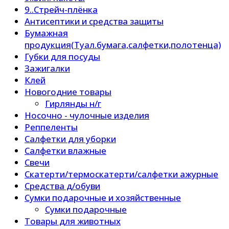
9..Стрейч-плёнка
Антисептики и средства защиты
Бумажная
продукция(Туал.бумага,салфетки,полотенца)
Губки для посуды
Зажигалки
Клей
Новогодние товары
Гирлянды н/г
Носочно - чулочные изделия
Реппеленты
Салфетки для уборки
Салфетки влажные
Свечи
Скатерти/термоскатерти/салфетки ажурные
Средства д/обуви
Сумки подарочные и хозяйственные
Сумки подарочные
Товары для животных