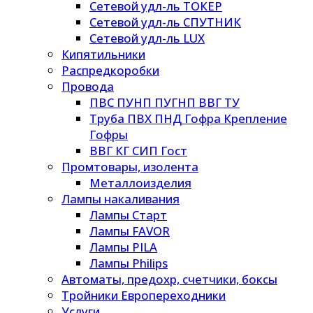
Сетевой удл-ль ТОКЕР
Сетевой удл-ль СПУТНИК
Сетевой удл-ль LUX
Кипятильники
Распредкоробки
Провода
ПВС ПУНП ПУГНП ВВГ ТУ
Труба ПВХ ПНД Гофра Крепление
Гофры
ВВГ КГ СИП Гост
Промтовары, изолента
Металлоизделия
Лампы накаливания
Лампы Старт
Лампы FAVOR
Лампы PILA
Лампы Philips
Автоматы, предохр, счетчики, боксы
Тройники Европереходники
Услуги