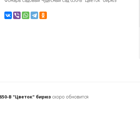
Фонарь садовый Чудесный сад 650-В "Цветок" бирюз
650-В "Цветок" бирюз
скоро обновится