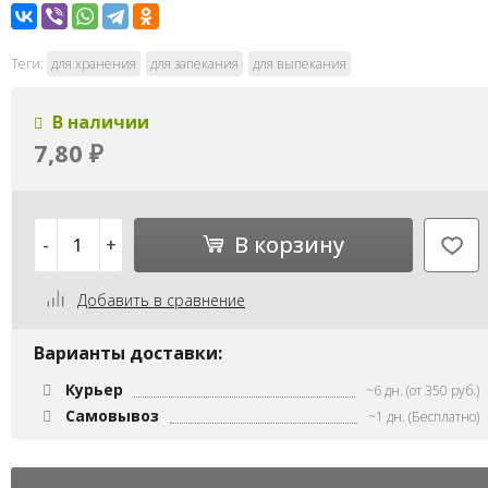
Теги:
для хранения
для запекания
для выпекания
В наличии
7,80
₽
В корзину
-
+
Добавить в сравнение
Варианты доставки:
Курьер
~6 дн. (от 350 руб.)
Самовывоз
~1 дн. (Бесплатно)