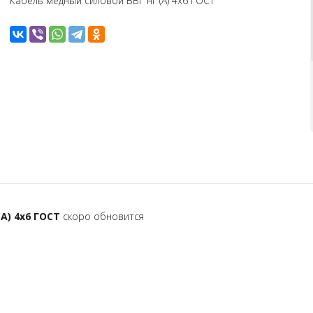
Кабель медный силовой ВВГ нг (А) 4х6 ГОСТ
А) 4х6 ГОСТ
скоро обновится