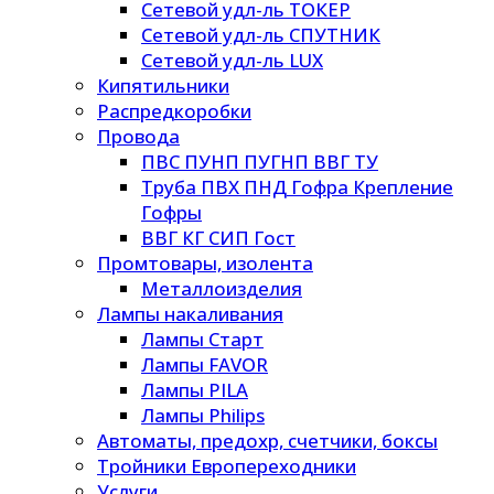
Сетевой удл-ль ТОКЕР
Сетевой удл-ль СПУТНИК
Сетевой удл-ль LUX
Кипятильники
Распредкоробки
Провода
ПВС ПУНП ПУГНП ВВГ ТУ
Труба ПВХ ПНД Гофра Крепление
Гофры
ВВГ КГ СИП Гост
Промтовары, изолента
Металлоизделия
Лампы накаливания
Лампы Старт
Лампы FAVOR
Лампы PILA
Лампы Philips
Автоматы, предохр, счетчики, боксы
Тройники Европереходники
Услуги