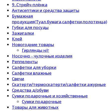
9..Стрейч-плёнка
Антисептики и средства защиты
Бумажная
продукция(Туал.бумага,салфетки,полотенца)
Губки для посуды
Зажигалки
Клей
Новогодние товары
Гирлянды н/г
Носочно - чулочные изделия
Реппеленты
Салфетки для уборки
Салфетки влажные
Свечи
Скатерти/термоскатерти/салфетки ажурные
Средства д/обуви
Сумки подарочные и хозяйственные
Сумки подарочные
Товары для животных