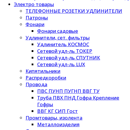
Электро товары
ТЕЛЕФОННЫЕ РОЗЕТКИ УДЛИНИТЕЛИ
Патроны
Фонари
Фонари садовые
Удлинители, сет. фильтры
Удлинитель КОСМОС
Сетевой удл-ль ТОКЕР
Сетевой удл-ль СПУТНИК
Сетевой удл-ль LUX
Кипятильники
Распредкоробки
Провода
ПВС ПУНП ПУГНП ВВГ ТУ
Труба ПВХ ПНД Гофра Крепление
Гофры
ВВГ КГ СИП Гост
Промтовары, изолента
Металлоизделия