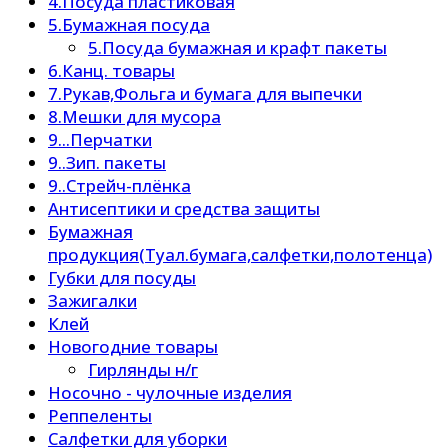
4.Посуда пластиковая
5.Бумажная посуда
5.Посуда бумажная и крафт пакеты
6.Канц. товары
7.Рукав,Фольга и бумага для выпечки
8.Мешки для мусора
9...Перчатки
9..Зип. пакеты
9..Стрейч-плёнка
Антисептики и средства защиты
Бумажная
продукция(Туал.бумага,салфетки,полотенца)
Губки для посуды
Зажигалки
Клей
Новогодние товары
Гирлянды н/г
Носочно - чулочные изделия
Реппеленты
Салфетки для уборки