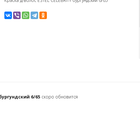
Краска д/волос ESTEL CELEBRITY бургундский 6/65
 бургундский 6/65
скоро обновится