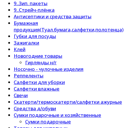
9..Зип. пакеты
9..Стрейч-плёнка
Антисептики и средства защиты
Бумажная
продукция(Туал.бумага,салфетки,полотенца)
Губки для посуды
Зажигалки
Клей
Новогодние товары
Гирлянды н/г
Носочно - чулочные изделия
Реппеленты
Салфетки для уборки
Салфетки влажные
Свечи
Скатерти/термоскатерти/салфетки ажурные
Средства д/обуви
Сумки подарочные и хозяйственные
Сумки подарочные