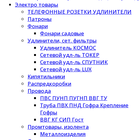
Электро товары
ТЕЛЕФОННЫЕ РОЗЕТКИ УДЛИНИТЕЛИ
Патроны
Фонари
Фонари садовые
Удлинители, сет. фильтры
Удлинитель КОСМОС
Сетевой удл-ль ТОКЕР
Сетевой удл-ль СПУТНИК
Сетевой удл-ль LUX
Кипятильники
Распредкоробки
Провода
ПВС ПУНП ПУГНП ВВГ ТУ
Труба ПВХ ПНД Гофра Крепление
Гофры
ВВГ КГ СИП Гост
Промтовары, изолента
Металлоизделия