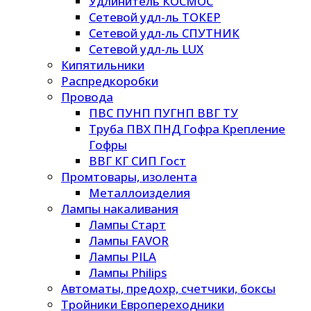
Удлинитель КОСМОС
Сетевой удл-ль ТОКЕР
Сетевой удл-ль СПУТНИК
Сетевой удл-ль LUX
Кипятильники
Распредкоробки
Провода
ПВС ПУНП ПУГНП ВВГ ТУ
Труба ПВХ ПНД Гофра Крепление
Гофры
ВВГ КГ СИП Гост
Промтовары, изолента
Металлоизделия
Лампы накаливания
Лампы Старт
Лампы FAVOR
Лампы PILA
Лампы Philips
Автоматы, предохр, счетчики, боксы
Тройники Европереходники