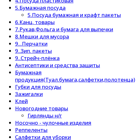
4.Посуда пластиковая
5.Бумажная посуда
5.Посуда бумажная и крафт пакеты
6.Канц. товары
7.Рукав,Фольга и бумага для выпечки
8.Мешки для мусора
9...Перчатки
9..Зип. пакеты
9..Стрейч-плёнка
Антисептики и средства защиты
Бумажная
продукция(Туал.бумага,салфетки,полотенца)
Губки для посуды
Зажигалки
Клей
Новогодние товары
Гирлянды н/г
Носочно - чулочные изделия
Реппеленты
Салфетки для уборки