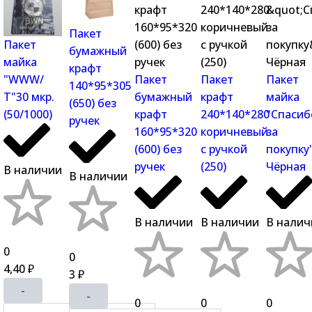
Пакет
Пакет
бумажный
майка
крафт
Пакет
Пакет
Пакет
"WWW/
140*95*305
бумажный
крафт
майка
Т"30 мкр.
(650) без
крафт
240*140*280
"Спасиб
(50/1000)
ручек
160*95*320
коричневый
за
(600) без
с ручкой
покупку
ручек
(250)
Чёрная
В наличии
В наличии
В наличии
В наличии
В налич
0
0
4,40
₽
3
₽
-
-
0
0
0