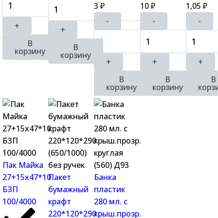
3
10
1,05
₽
₽
₽
-
-
-
+
+
В
В
корзину
корзину
+
+
+
В
В
В
корзину
корзину
корз
Пак Майка
27+15х47*10
Пакет
Банка
БЗП
бумажный
пластик
100/4000
крафт
280 мл. с
220*120*290
крыш.прозр.