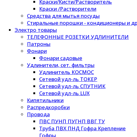
Краски/Кисти/Растворитель
Краски /Растворители
Средства для мытья посуды
Стиральные порошки - кондиционеры и др
Электро товары
ТЕЛЕФОННЫЕ РОЗЕТКИ УДЛИНИТЕЛИ
Патроны
Фонари
Фонари садовые
Удлинители, сет. фильтры
Удлинитель КОСМОС
Сетевой удл-ль ТОКЕР
Сетевой удл-ль СПУТНИК
Сетевой удл-ль LUX
Кипятильники
Распредкоробки
Провода
ПВС ПУНП ПУГНП ВВГ ТУ
Труба ПВХ ПНД Гофра Крепление
Гофры