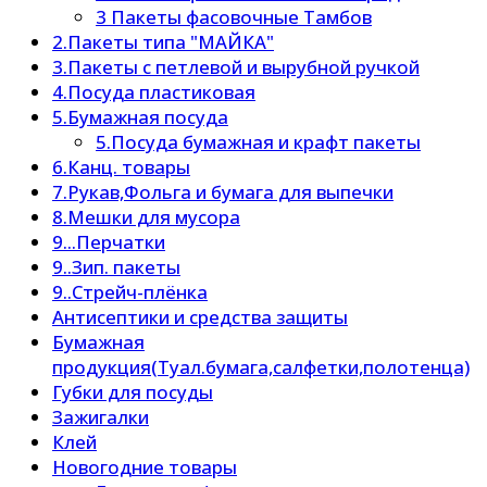
3 Пакеты фасовочные Тамбов
2.Пакеты типа "МАЙКА"
3.Пакеты с петлевой и вырубной ручкой
4.Посуда пластиковая
5.Бумажная посуда
5.Посуда бумажная и крафт пакеты
6.Канц. товары
7.Рукав,Фольга и бумага для выпечки
8.Мешки для мусора
9...Перчатки
9..Зип. пакеты
9..Стрейч-плёнка
Антисептики и средства защиты
Бумажная
продукция(Туал.бумага,салфетки,полотенца)
Губки для посуды
Зажигалки
Клей
Новогодние товары