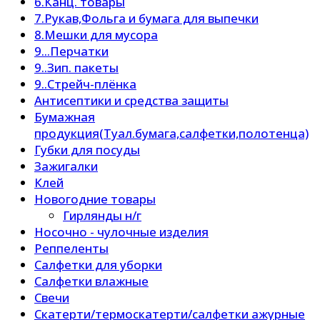
6.Канц. товары
7.Рукав,Фольга и бумага для выпечки
8.Мешки для мусора
9...Перчатки
9..Зип. пакеты
9..Стрейч-плёнка
Антисептики и средства защиты
Бумажная
продукция(Туал.бумага,салфетки,полотенца)
Губки для посуды
Зажигалки
Клей
Новогодние товары
Гирлянды н/г
Носочно - чулочные изделия
Реппеленты
Салфетки для уборки
Салфетки влажные
Свечи
Скатерти/термоскатерти/салфетки ажурные