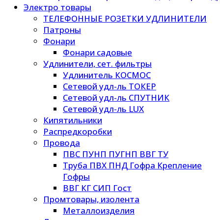
Электро товары
ТЕЛЕФОННЫЕ РОЗЕТКИ УДЛИНИТЕЛИ
Патроны
Фонари
Фонари садовые
Удлинители, сет. фильтры
Удлинитель КОСМОС
Сетевой удл-ль ТОКЕР
Сетевой удл-ль СПУТНИК
Сетевой удл-ль LUX
Кипятильники
Распредкоробки
Провода
ПВС ПУНП ПУГНП ВВГ ТУ
Труба ПВХ ПНД Гофра Крепление
Гофры
ВВГ КГ СИП Гост
Промтовары, изолента
Металлоизделия