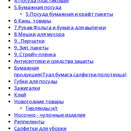
4.Посуда пластиковая
5.Бумажная посуда
5.Посуда бумажная и крафт пакеты
6.Канц. товары
7.Рукав,Фольга и бумага для выпечки
8.Мешки для мусора
9...Перчатки
9..Зип. пакеты
9..Стрейч-плёнка
Антисептики и средства защиты
Бумажная
продукция(Туал.бумага,салфетки,полотенца)
Губки для посуды
Зажигалки
Клей
Новогодние товары
Гирлянды н/г
Носочно - чулочные изделия
Реппеленты
Салфетки для уборки