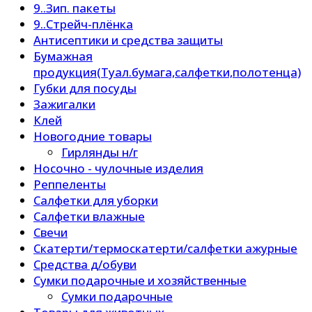
9..Зип. пакеты
9..Стрейч-плёнка
Антисептики и средства защиты
Бумажная
продукция(Туал.бумага,салфетки,полотенца)
Губки для посуды
Зажигалки
Клей
Новогодние товары
Гирлянды н/г
Носочно - чулочные изделия
Реппеленты
Салфетки для уборки
Салфетки влажные
Свечи
Скатерти/термоскатерти/салфетки ажурные
Средства д/обуви
Сумки подарочные и хозяйственные
Сумки подарочные