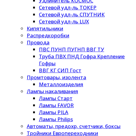
Удлинитель КОСМОС
Сетевой удл-ль ТОКЕР
Сетевой удл-ль СПУТНИК
Сетевой удл-ль LUX
Кипятильники
Распредкоробки
Провода
ПВС ПУНП ПУГНП ВВГ ТУ
Труба ПВХ ПНД Гофра Крепление
Гофры
ВВГ КГ СИП Гост
Промтовары, изолента
Металлоизделия
Лампы накаливания
Лампы Старт
Лампы FAVOR
Лампы PILA
Лампы Philips
Автоматы, предохр, счетчики, боксы
Тройники Европереходники