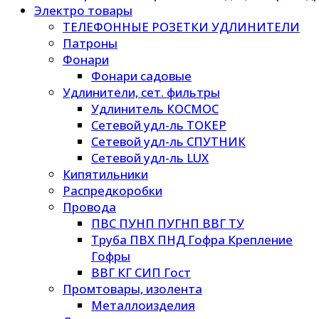
Электро товары
ТЕЛЕФОННЫЕ РОЗЕТКИ УДЛИНИТЕЛИ
Патроны
Фонари
Фонари садовые
Удлинители, сет. фильтры
Удлинитель КОСМОС
Сетевой удл-ль ТОКЕР
Сетевой удл-ль СПУТНИК
Сетевой удл-ль LUX
Кипятильники
Распредкоробки
Провода
ПВС ПУНП ПУГНП ВВГ ТУ
Труба ПВХ ПНД Гофра Крепление
Гофры
ВВГ КГ СИП Гост
Промтовары, изолента
Металлоизделия