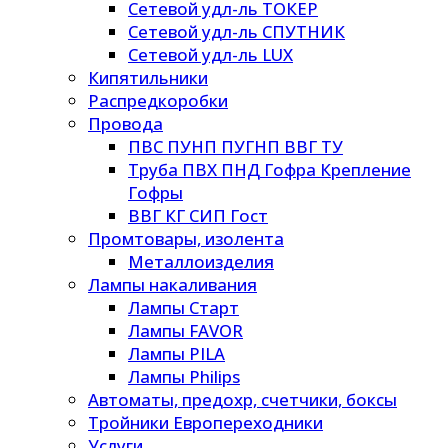
Сетевой удл-ль ТОКЕР
Сетевой удл-ль СПУТНИК
Сетевой удл-ль LUX
Кипятильники
Распредкоробки
Провода
ПВС ПУНП ПУГНП ВВГ ТУ
Труба ПВХ ПНД Гофра Крепление
Гофры
ВВГ КГ СИП Гост
Промтовары, изолента
Металлоизделия
Лампы накаливания
Лампы Старт
Лампы FAVOR
Лампы PILA
Лампы Philips
Автоматы, предохр, счетчики, боксы
Тройники Европереходники
Услуги