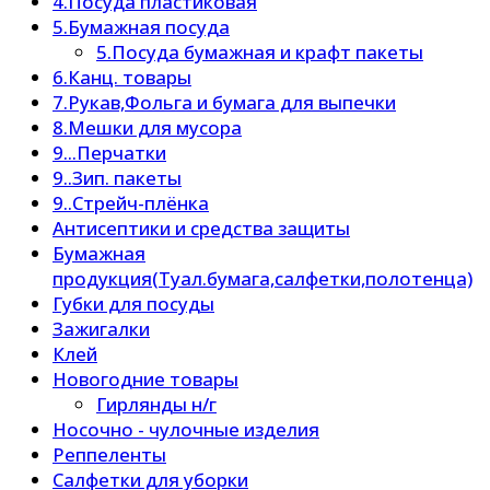
4.Посуда пластиковая
5.Бумажная посуда
5.Посуда бумажная и крафт пакеты
6.Канц. товары
7.Рукав,Фольга и бумага для выпечки
8.Мешки для мусора
9...Перчатки
9..Зип. пакеты
9..Стрейч-плёнка
Антисептики и средства защиты
Бумажная
продукция(Туал.бумага,салфетки,полотенца)
Губки для посуды
Зажигалки
Клей
Новогодние товары
Гирлянды н/г
Носочно - чулочные изделия
Реппеленты
Салфетки для уборки