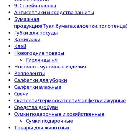
9..Стрейч-плёнка
Антисептики и средства защиты
Бумажная
продукция(Туал.бумага,салфетки,полотенца)
Губки для посуды
Зажигалки
Клей
Новогодние товары
Гирлянды н/г
Носочно - чулочные изделия
Реппеленты
Салфетки для уборки
Салфетки влажные
Свечи
Скатерти/термоскатерти/салфетки ажурные
Средства д/обуви
Сумки подарочные и хозяйственные
Сумки подарочные
Товары для животных