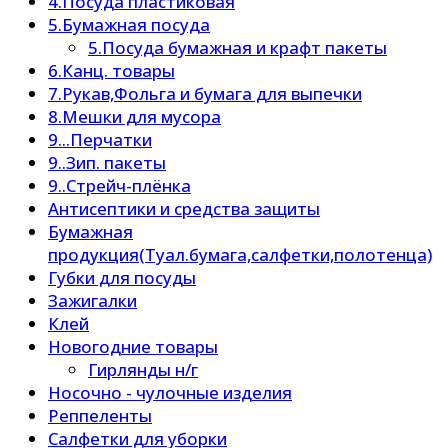
4.Посуда пластиковая
5.Бумажная посуда
5.Посуда бумажная и крафт пакеты
6.Канц. товары
7.Рукав,Фольга и бумага для выпечки
8.Мешки для мусора
9...Перчатки
9..Зип. пакеты
9..Стрейч-плёнка
Антисептики и средства защиты
Бумажная
продукция(Туал.бумага,салфетки,полотенца)
Губки для посуды
Зажигалки
Клей
Новогодние товары
Гирлянды н/г
Носочно - чулочные изделия
Реппеленты
Салфетки для уборки