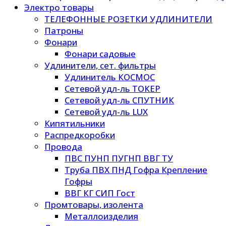
Электро товары
ТЕЛЕФОННЫЕ РОЗЕТКИ УДЛИНИТЕЛИ
Патроны
Фонари
Фонари садовые
Удлинители, сет. фильтры
Удлинитель КОСМОС
Сетевой удл-ль ТОКЕР
Сетевой удл-ль СПУТНИК
Сетевой удл-ль LUX
Кипятильники
Распредкоробки
Провода
ПВС ПУНП ПУГНП ВВГ ТУ
Труба ПВХ ПНД Гофра Крепление
Гофры
ВВГ КГ СИП Гост
Промтовары, изолента
Металлоизделия