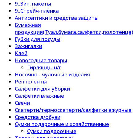
9..Зип. пакеты
9..Стрейч-плёнка
Антисептики и средства защиты
Бумажная
продукция(Туал.бумага,салфетки,полотенца)
Губки для посуды
Зажигалки
Клей
Новогодние товары
Гирлянды н/г
Носочно - чулочные изделия
Реппеленты
Салфетки для уборки
Салфетки влажные
Свечи
Скатерти/термоскатерти/салфетки ажурные
Средства д/обуви
Сумки подарочные и хозяйственные
Сумки подарочные