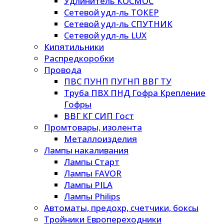
Удлинитель КОСМОС
Сетевой удл-ль ТОКЕР
Сетевой удл-ль СПУТНИК
Сетевой удл-ль LUX
Кипятильники
Распредкоробки
Провода
ПВС ПУНП ПУГНП ВВГ ТУ
Труба ПВХ ПНД Гофра Крепление
Гофры
ВВГ КГ СИП Гост
Промтовары, изолента
Металлоизделия
Лампы накаливания
Лампы Старт
Лампы FAVOR
Лампы PILA
Лампы Philips
Автоматы, предохр, счетчики, боксы
Тройники Европереходники