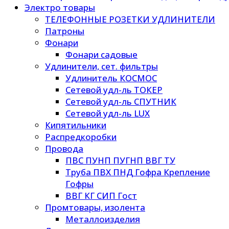
Электро товары
ТЕЛЕФОННЫЕ РОЗЕТКИ УДЛИНИТЕЛИ
Патроны
Фонари
Фонари садовые
Удлинители, сет. фильтры
Удлинитель КОСМОС
Сетевой удл-ль ТОКЕР
Сетевой удл-ль СПУТНИК
Сетевой удл-ль LUX
Кипятильники
Распредкоробки
Провода
ПВС ПУНП ПУГНП ВВГ ТУ
Труба ПВХ ПНД Гофра Крепление
Гофры
ВВГ КГ СИП Гост
Промтовары, изолента
Металлоизделия