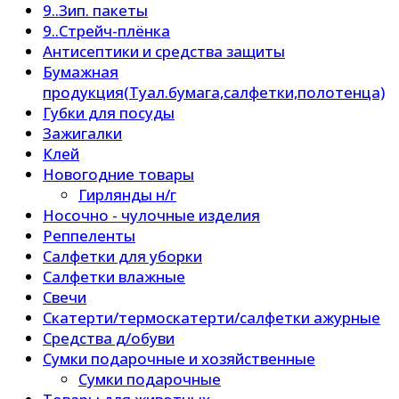
9..Зип. пакеты
9..Стрейч-плёнка
Антисептики и средства защиты
Бумажная
продукция(Туал.бумага,салфетки,полотенца)
Губки для посуды
Зажигалки
Клей
Новогодние товары
Гирлянды н/г
Носочно - чулочные изделия
Реппеленты
Салфетки для уборки
Салфетки влажные
Свечи
Скатерти/термоскатерти/салфетки ажурные
Средства д/обуви
Сумки подарочные и хозяйственные
Сумки подарочные