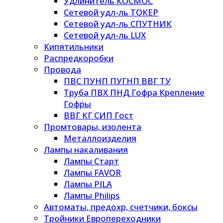
Удлинитель КОСМОС
Сетевой удл-ль ТОКЕР
Сетевой удл-ль СПУТНИК
Сетевой удл-ль LUX
Кипятильники
Распредкоробки
Провода
ПВС ПУНП ПУГНП ВВГ ТУ
Труба ПВХ ПНД Гофра Крепление
Гофры
ВВГ КГ СИП Гост
Промтовары, изолента
Металлоизделия
Лампы накаливания
Лампы Старт
Лампы FAVOR
Лампы PILA
Лампы Philips
Автоматы, предохр, счетчики, боксы
Тройники Европереходники