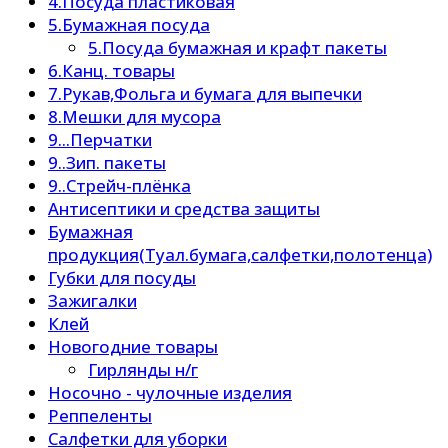
4.Посуда пластиковая
5.Бумажная посуда
5.Посуда бумажная и крафт пакеты
6.Канц. товары
7.Рукав,Фольга и бумага для выпечки
8.Мешки для мусора
9...Перчатки
9..Зип. пакеты
9..Стрейч-плёнка
Антисептики и средства защиты
Бумажная
продукция(Туал.бумага,салфетки,полотенца)
Губки для посуды
Зажигалки
Клей
Новогодние товары
Гирлянды н/г
Носочно - чулочные изделия
Реппеленты
Салфетки для уборки