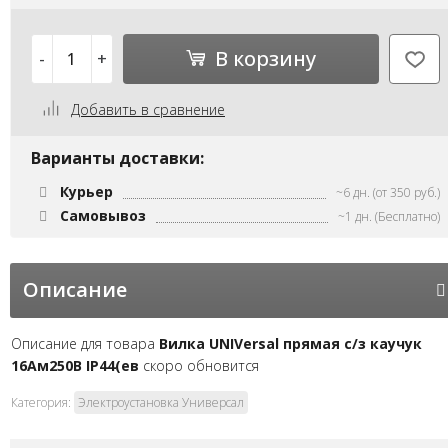
В корзину
-
+
Добавить в сравнение
Варианты доставки:
Курьер
~6 дн. (от 350 руб.)
Самовывоз
~1 дн. (Бесплатно)
Описание
Описание для товара
Вилка UNIVersal прямая с/з каучук
16Ам250В IP44(ев
скоро обновится
Категория:
Электроустановка Универсал