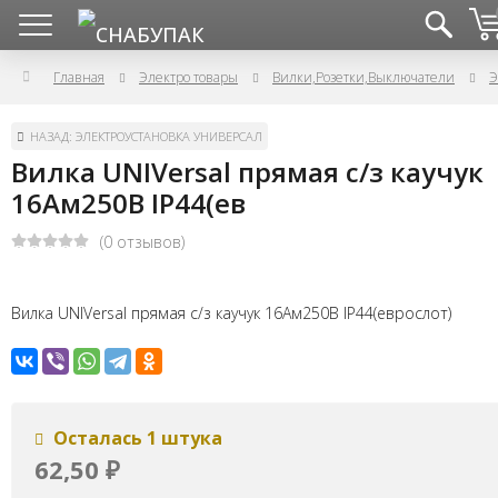
Главная
Электро товары
Вилки,Розетки,Выключатели
Э
НАЗАД: ЭЛЕКТРОУСТАНОВКА УНИВЕРСАЛ
Вилка UNIVersal прямая с/з каучук
16Ам250В IP44(ев
(0 отзывов)
Вилка UNIVersal прямая с/з каучук 16Ам250В IP44(еврослот)
Осталась 1 штука
62,50
₽