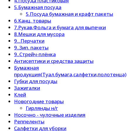
4.Посуда пластиковая
5.Бумажная посуда
5.Посуда бумажная и крафт пакеты
6.Канц. товары
7.Рукав,Фольга и бумага для выпечки
8.Мешки для мусора
9...Перчатки
9..Зип. пакеты
9..Стрейч-плёнка
Антисептики и средства защиты
Бумажная
продукция(Туал.бумага,салфетки,полотенца)
Губки для посуды
Зажигалки
Клей
Новогодние товары
Гирлянды н/г
Носочно - чулочные изделия
Реппеленты
Салфетки для уборки