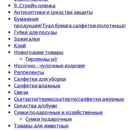
9..Стрейч-плёнка
Антисептики и средства защиты
Бумажная
продукция(Туал.бумага,салфетки,полотенца)
Губки для посуды
Зажигалки
Клей
Новогодние товары
Гирлянды н/г
Носочно - чулочные изделия
Реппеленты
Салфетки для уборки
Салфетки влажные
Свечи
Скатерти/термоскатерти/салфетки ажурные
Средства д/обуви
Сумки подарочные и хозяйственные
Сумки подарочные
Товары для животных