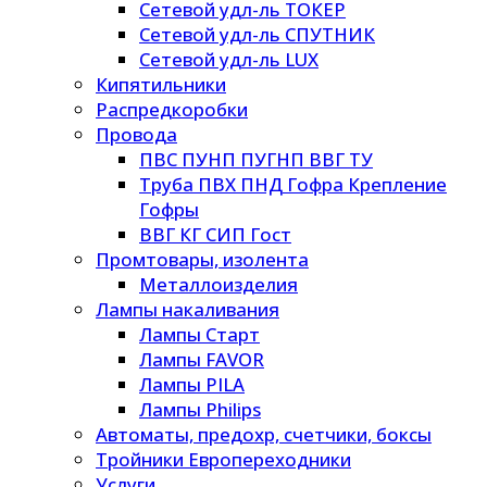
Сетевой удл-ль ТОКЕР
Сетевой удл-ль СПУТНИК
Сетевой удл-ль LUX
Кипятильники
Распредкоробки
Провода
ПВС ПУНП ПУГНП ВВГ ТУ
Труба ПВХ ПНД Гофра Крепление
Гофры
ВВГ КГ СИП Гост
Промтовары, изолента
Металлоизделия
Лампы накаливания
Лампы Старт
Лампы FAVOR
Лампы PILA
Лампы Philips
Автоматы, предохр, счетчики, боксы
Тройники Европереходники
Услуги