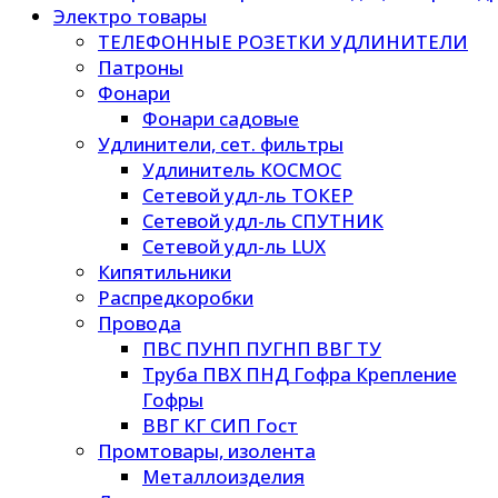
Электро товары
ТЕЛЕФОННЫЕ РОЗЕТКИ УДЛИНИТЕЛИ
Патроны
Фонари
Фонари садовые
Удлинители, сет. фильтры
Удлинитель КОСМОС
Сетевой удл-ль ТОКЕР
Сетевой удл-ль СПУТНИК
Сетевой удл-ль LUX
Кипятильники
Распредкоробки
Провода
ПВС ПУНП ПУГНП ВВГ ТУ
Труба ПВХ ПНД Гофра Крепление
Гофры
ВВГ КГ СИП Гост
Промтовары, изолента
Металлоизделия