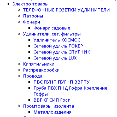
Электро товары
ТЕЛЕФОННЫЕ РОЗЕТКИ УДЛИНИТЕЛИ
Патроны
Фонари
Фонари садовые
Удлинители, сет. фильтры
Удлинитель КОСМОС
Сетевой удл-ль ТОКЕР
Сетевой удл-ль СПУТНИК
Сетевой удл-ль LUX
Кипятильники
Распредкоробки
Провода
ПВС ПУНП ПУГНП ВВГ ТУ
Труба ПВХ ПНД Гофра Крепление
Гофры
ВВГ КГ СИП Гост
Промтовары, изолента
Металлоизделия