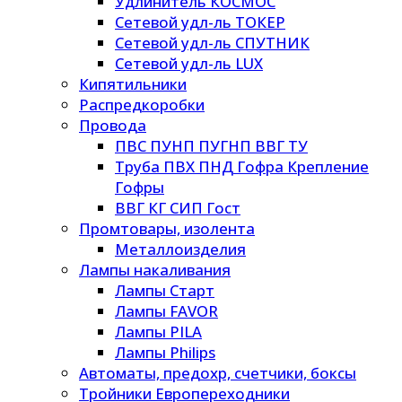
Удлинитель КОСМОС
Сетевой удл-ль ТОКЕР
Сетевой удл-ль СПУТНИК
Сетевой удл-ль LUX
Кипятильники
Распредкоробки
Провода
ПВС ПУНП ПУГНП ВВГ ТУ
Труба ПВХ ПНД Гофра Крепление
Гофры
ВВГ КГ СИП Гост
Промтовары, изолента
Металлоизделия
Лампы накаливания
Лампы Старт
Лампы FAVOR
Лампы PILA
Лампы Philips
Автоматы, предохр, счетчики, боксы
Тройники Европереходники