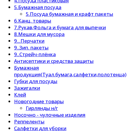
4.Посуда пластиковая
5.Бумажная посуда
5.Посуда бумажная и крафт пакеты
6.Канц. товары
7.Рукав,Фольга и бумага для выпечки
8.Мешки для мусора
9...Перчатки
9..Зип. пакеты
9..Стрейч-плёнка
Антисептики и средства защиты
Бумажная
продукция(Туал.бумага,салфетки,полотенца)
Губки для посуды
Зажигалки
Клей
Новогодние товары
Гирлянды н/г
Носочно - чулочные изделия
Реппеленты
Салфетки для уборки