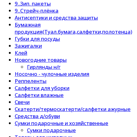
9..Зип. пакеты
9..Стрейч-плёнка
Антисептики и средства защиты
Бумажная
продукция(Туал.бумага,салфетки,полотенца)
Губки для посуды
Зажигалки
Клей
Новогодние товары
Гирлянды н/г
Носочно - чулочные изделия
Реппеленты
Салфетки для уборки
Салфетки влажные
Свечи
Скатерти/термоскатерти/салфетки ажурные
Средства д/обуви
Сумки подарочные и хозяйственные
Сумки подарочные