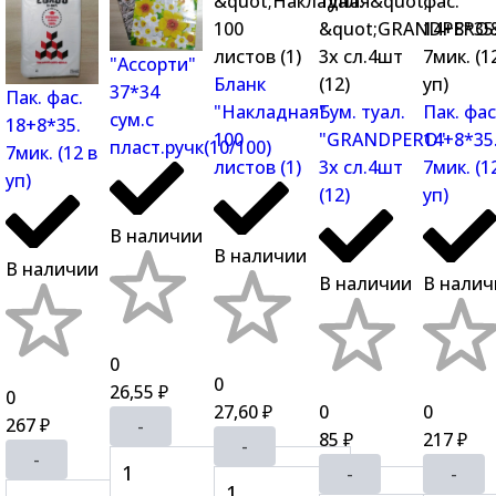
"Ассорти"
Бланк
37*34
Пак. фас.
"Накладная"
Бум. туал.
Пак. фас
сум.с
18+8*35.
100
"GRANDPERO"
14+8*35
пласт.ручк(10/100)
7мик. (12 в
листов (1)
3х сл.4шт
7мик. (1
уп)
(12)
уп)
В наличии
В наличии
В наличии
В наличии
В налич
0
0
26,55
₽
0
27,60
0
0
₽
267
-
₽
85
217
₽
₽
-
-
-
-