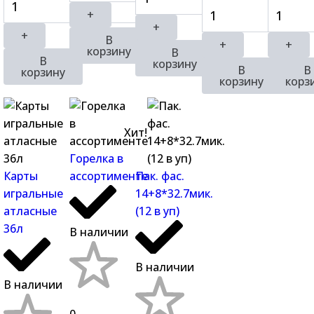
+
+
+
В
+
+
корзину
В
В
корзину
В
В
корзину
корзину
корз
Хит!
Горелка в
Карты
ассортименте
Пак. фас.
игральные
14+8*32.7мик.
атласные
(12 в уп)
36л
В наличии
В наличии
В наличии
0