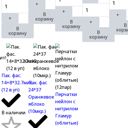
+
+
В
+
+
корзину
В
+
В
корзину
В
корз
В
корзину
корзину
ит!
Хит!
Пак. фас.
14+8*32.7мик.
Пак. фас
(12 в уп)
24*37
Перчатки
Оранжевое
нейлон с
яблоко
нитрилом
(10мкр.)
В наличии
Гламур
(облитые)