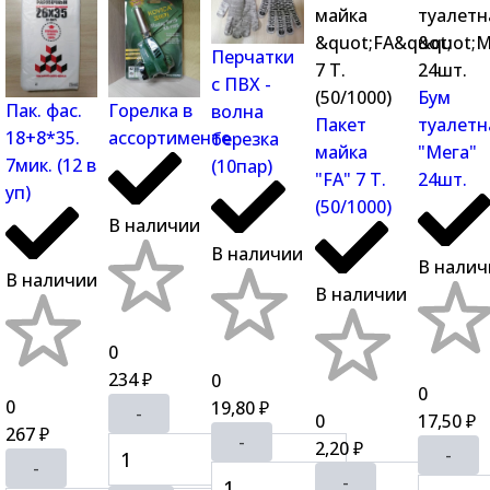
Перчатки
с ПВХ -
Бум
Пак. фас.
Горелка в
волна
Пакет
туалетн
18+8*35.
ассортименте
березка
майка
"Мега"
7мик. (12 в
(10пар)
"FA" 7 Т.
24шт.
уп)
(50/1000)
В наличии
В наличии
В налич
В наличии
В наличии
0
234
0
₽
0
0
19,80
₽
-
0
17,50
₽
267
₽
-
2,20
₽
-
-
-